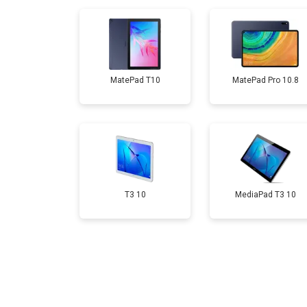
Замена Wi-Fi
Замена материнской платы
MatePad T10
MatePad Pro 10.8
Замена кнопок
T3 10
MediaPad T3 10