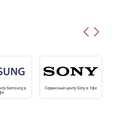
нтр Samsung в
Сервисный центр Sony в Уфе
Сервисный ц
фе
У