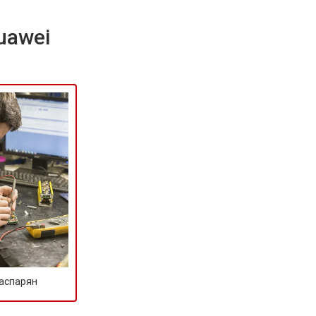
uawei
Гаспарян