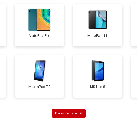
от 60 мин
о
от 60 мин
о
MatePad Pro
MatePad 11
от 70 мин
о
MediaPad T3
M5 Lite 8