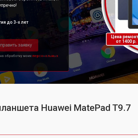
упречно!
ия до 3-х лет
Цена ремон
от 1400 р.
править заявку
 на обработку моих
персональных
планшета Huawei MatePad T9.7