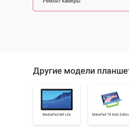
Ремонт камеры
Чистка от пыли
Замена стекла
Замена динамика
Другие модели планше
Замена задней крышки
Замена дисплея (экрана)
MediaPad M5 Lite
MatePad T8 Kids Editi
Замена аккумулятора