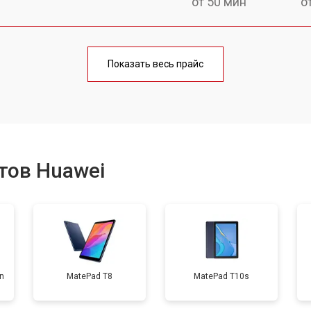
от 50 мин
о
от 70 мин
о
Показать весь прайс
от 50 мин
о
от 80 мин
о
тов Huawei
от 50 мин
о
от 90 мин
о
on
MatePad T8
MatePad T10s
от 50 мин
о