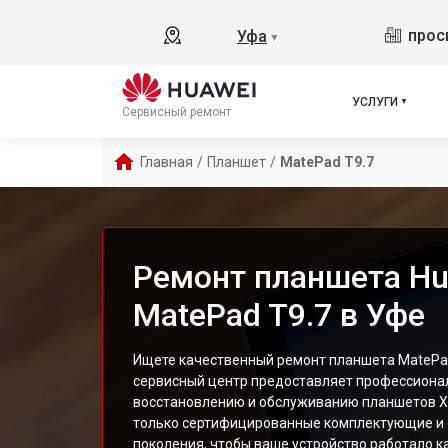
прос
Уфа
▼
УСЛУГИ
Сервисный ремонт
Главная
/
Планшет
/
MatePad T9.7
Ремонт планшета Hu
MatePad T9.7 в Уфе
Ищете качественный ремонт планшета MatePad
сервисный центр предоставляет профессионал
восстановлению и обслуживанию планшетов Х
только сертифицированные комплектующие и 
поколения, чтобы ваше устройство работало ка